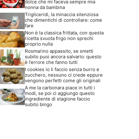
dolce che mi faceva sempre mia
nonna da bambina
Trigliceridi, la minaccia silenziosa
che dimentichi di controllare: come
fare
Non è la classica frittata, con questa
ricetta svuota frigo non sprechi
proprio nulla
Rosmarino appassito, se smetti
subito puoi ancora salvarlo: questo
è l’errore che fanno tutti
I cookies io li faccio senza burro e
zucchero, nessuno ci crede eppure
vengono perfetti come gli originali
A me la carbonara piace in tutti i
modi, se poi ci aggiungo questo
ingrediente di stagione faccio
subito bingo