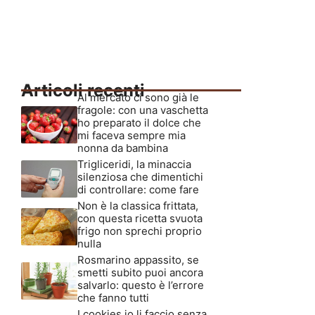
Articoli recenti
Al mercato ci sono già le
fragole: con una vaschetta
ho preparato il dolce che
mi faceva sempre mia
nonna da bambina
Trigliceridi, la minaccia
silenziosa che dimentichi
di controllare: come fare
Non è la classica frittata,
con questa ricetta svuota
frigo non sprechi proprio
nulla
Rosmarino appassito, se
smetti subito puoi ancora
salvarlo: questo è l’errore
che fanno tutti
I cookies io li faccio senza