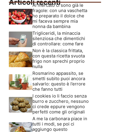
Articoli recenti
Al mercato ci sono già le
fragole: con una vaschetta
ho preparato il dolce che
mi faceva sempre mia
nonna da bambina
Trigliceridi, la minaccia
silenziosa che dimentichi
di controllare: come fare
Non è la classica frittata,
con questa ricetta svuota
frigo non sprechi proprio
nulla
Rosmarino appassito, se
smetti subito puoi ancora
salvarlo: questo è l’errore
che fanno tutti
I cookies io li faccio senza
burro e zucchero, nessuno
ci crede eppure vengono
perfetti come gli originali
A me la carbonara piace in
tutti i modi, se poi ci
aggiungo questo