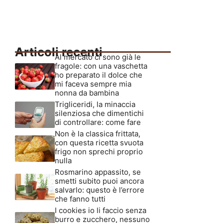
Articoli recenti
Al mercato ci sono già le
fragole: con una vaschetta
ho preparato il dolce che
mi faceva sempre mia
nonna da bambina
Trigliceridi, la minaccia
silenziosa che dimentichi
di controllare: come fare
Non è la classica frittata,
con questa ricetta svuota
frigo non sprechi proprio
nulla
Rosmarino appassito, se
smetti subito puoi ancora
salvarlo: questo è l’errore
che fanno tutti
I cookies io li faccio senza
burro e zucchero, nessuno