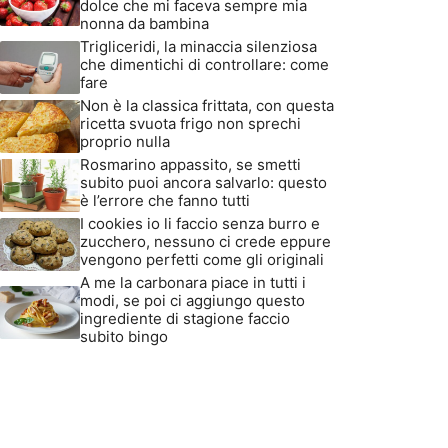
dolce che mi faceva sempre mia
nonna da bambina
Trigliceridi, la minaccia silenziosa
che dimentichi di controllare: come
fare
Non è la classica frittata, con questa
ricetta svuota frigo non sprechi
proprio nulla
Rosmarino appassito, se smetti
subito puoi ancora salvarlo: questo
è l’errore che fanno tutti
I cookies io li faccio senza burro e
zucchero, nessuno ci crede eppure
vengono perfetti come gli originali
A me la carbonara piace in tutti i
modi, se poi ci aggiungo questo
ingrediente di stagione faccio
subito bingo