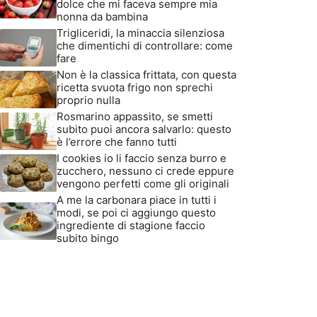
dolce che mi faceva sempre mia
nonna da bambina
Trigliceridi, la minaccia silenziosa
che dimentichi di controllare: come
fare
Non è la classica frittata, con questa
ricetta svuota frigo non sprechi
proprio nulla
Rosmarino appassito, se smetti
subito puoi ancora salvarlo: questo
è l’errore che fanno tutti
I cookies io li faccio senza burro e
zucchero, nessuno ci crede eppure
vengono perfetti come gli originali
A me la carbonara piace in tutti i
modi, se poi ci aggiungo questo
ingrediente di stagione faccio
subito bingo