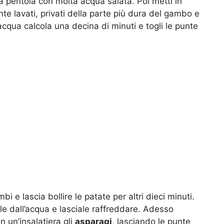
una pentola con molta acqua salata. Poi metti in
e lavati, privati della parte più dura del gambo e
l’acqua calcola una decina di minuti e togli le punte
bi e lascia bollire le patate per altri dieci minuti.
lile dall’acqua e lasciale raffreddare. Adesso
in un’insalatiera gli
asparagi
, lasciando le punte