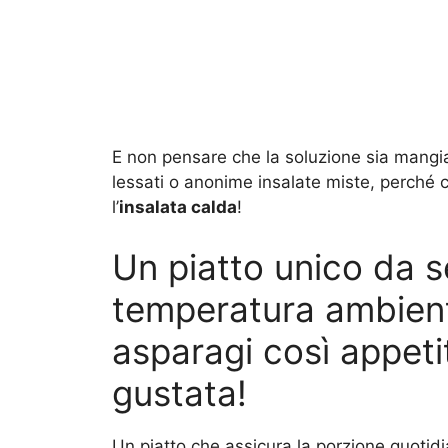
E non pensare che la soluzione sia mangia
lessati o anonime insalate miste, perché c
l’
insalata calda
!
Un piatto unico da s
temperatura ambiente
asparagi così appeti
gustata!
Un piatto che assicura la porzione quotid