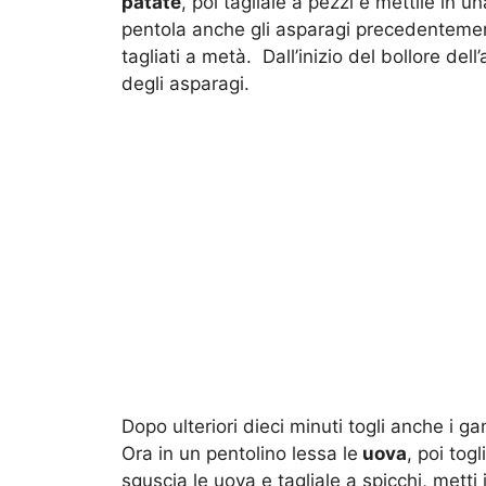
patate
, poi tagliale a pezzi e mettile in 
pentola anche gli asparagi precedentement
tagliati a metà. Dall’inizio del bollore del
degli asparagi.
Dopo ulteriori dieci minuti togli anche i gam
Ora in un pentolino lessa le
uova
, poi tog
sguscia le uova e tagliale a spicchi, metti 