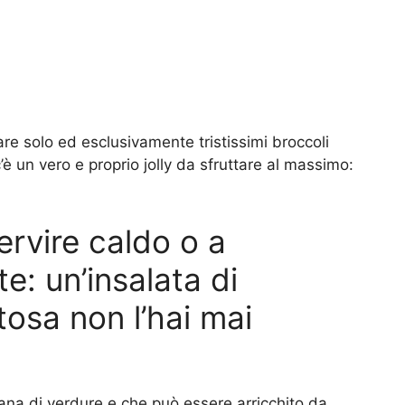
re solo ed esclusivamente tristissimi broccoli
’è un vero e proprio jolly da sfruttare al massimo:
ervire caldo o a
: un’insalata di
tosa non l’hai mai
iana di verdure e che può essere arricchito da