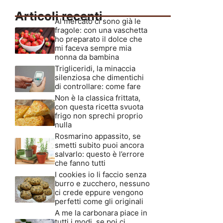
Articoli recenti
Al mercato ci sono già le
fragole: con una vaschetta
ho preparato il dolce che
mi faceva sempre mia
nonna da bambina
Trigliceridi, la minaccia
silenziosa che dimentichi
di controllare: come fare
Non è la classica frittata,
con questa ricetta svuota
frigo non sprechi proprio
nulla
Rosmarino appassito, se
smetti subito puoi ancora
salvarlo: questo è l’errore
che fanno tutti
I cookies io li faccio senza
burro e zucchero, nessuno
ci crede eppure vengono
perfetti come gli originali
A me la carbonara piace in
tutti i modi, se poi ci