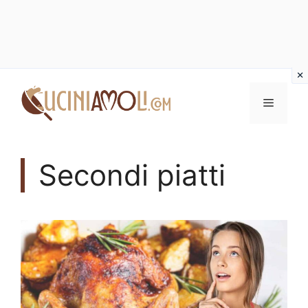
Vai
al
Menu
contenuto
Secondi piatti