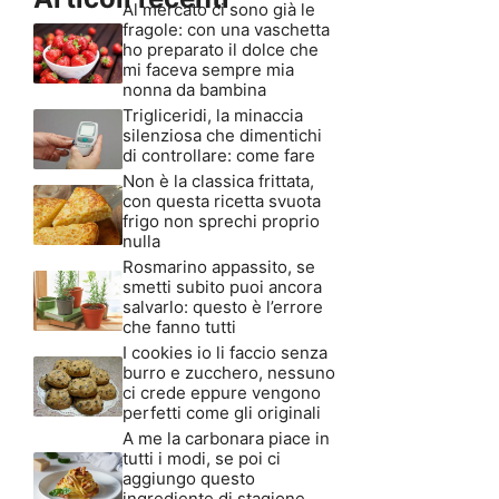
Al mercato ci sono già le
fragole: con una vaschetta
ho preparato il dolce che
mi faceva sempre mia
nonna da bambina
Trigliceridi, la minaccia
silenziosa che dimentichi
di controllare: come fare
Non è la classica frittata,
con questa ricetta svuota
frigo non sprechi proprio
nulla
Rosmarino appassito, se
smetti subito puoi ancora
salvarlo: questo è l’errore
che fanno tutti
I cookies io li faccio senza
burro e zucchero, nessuno
ci crede eppure vengono
perfetti come gli originali
A me la carbonara piace in
tutti i modi, se poi ci
aggiungo questo
ingrediente di stagione