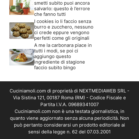
smetti subito puoi ancora
salvarlo: questo è l’errore
che fanno tutti
I cookies io li faccio senza
burro e zucchero, nessuno
ci crede eppure vengono
perfetti come gli originali
A me la carbonara piace in
tutti i modi, se poi ci
aggiungo questo
ingrediente di stagione
faccio subito bingo
Cuciniamoli.com di proprietà di NEXTMEDIAWEB SRL -
Via Sistina 121, 00187 Roma (RM) - Codice Fiscale e
Partita I.V.A. 09689341007
Cuciniamoli.com non è una testata giornalistica, in
quanto viene aggiornato senza alcuna periodicità. Non
può pertanto considerarsi un prodotto editoriale ai
sensi della legge n. 62 del 07.03.2001