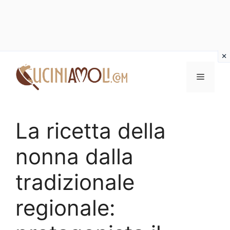
Vai
al
Menu
contenuto
La ricetta della
nonna dalla
tradizionale
regionale: