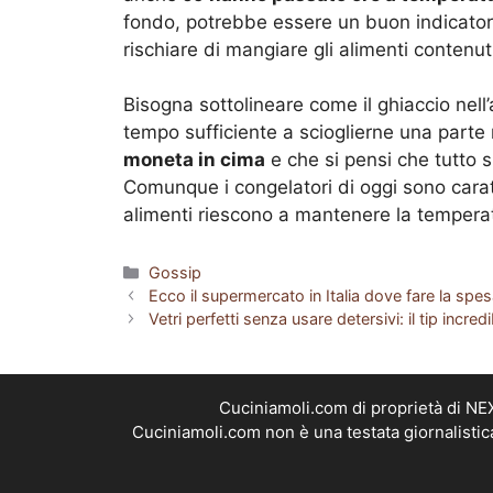
fondo, potrebbe essere un buon indicatore 
rischiare di mangiare gli alimenti contenuti
Bisogna sottolineare come il ghiaccio nell
tempo sufficiente a scioglierne una parte 
moneta in cima
e che si pensi che tutto s
Comunque i congelatori di oggi sono caratt
alimenti riescono a mantenere la temperat
Categorie
Gossip
Ecco il supermercato in Italia dove fare la spe
Vetri perfetti senza usare detersivi: il tip incr
Cuciniamoli.com di proprietà di N
Cuciniamoli.com non è una testata giornalistic