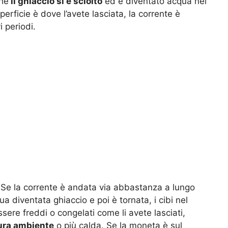
hé
il ghiaccio si è sciolto
ed è diventato acqua nel
perficie è dove l’avete lasciata, la corrente è
 periodi.
 Se la corrente è andata via abbastanza a lungo
ua diventata ghiaccio e poi è tornata, i cibi nel
sere freddi o congelati come li avete lasciati,
ura ambiente
o più calda. Se la moneta è sul