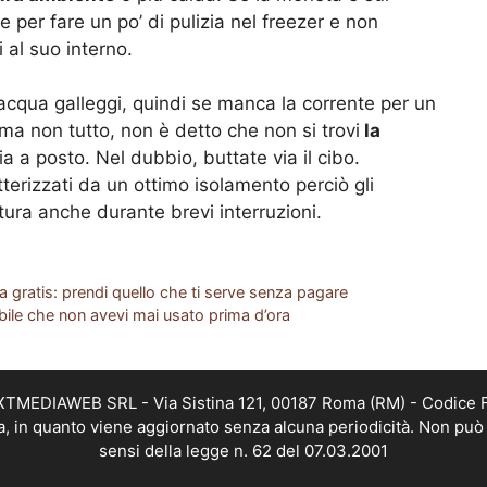
per fare un po’ di pulizia nel freezer e non
 al suo interno.
’acqua galleggi, quindi se manca la corrente per un
ma non tutto, non è detto che non si trovi
la
ia a posto. Nel dubbio, buttate via il cibo.
erizzati da un ottimo isolamento perciò gli
ura anche durante brevi interruzioni.
sa gratis: prendi quello che ti serve senza pagare
edibile che non avevi mai usato prima d’ora
EXTMEDIAWEB SRL - Via Sistina 121, 00187 Roma (RM) - Codice Fi
a, in quanto viene aggiornato senza alcuna periodicità. Non può 
sensi della legge n. 62 del 07.03.2001