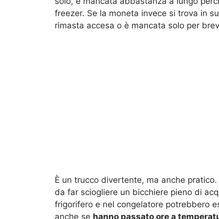
solo, è mancata abbastanza a lungo perc
freezer. Se la moneta invece si trova in su
rimasta accesa o è mancata solo per brevi
È un trucco divertente, ma anche pratico.
da far sciogliere un bicchiere pieno di acq
frigorifero e nel congelatore potrebbero es
anche se
hanno passato ore a temperat