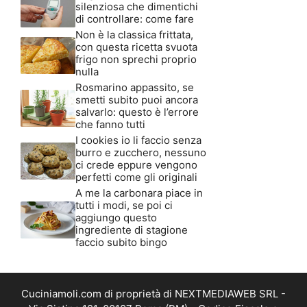
silenziosa che dimentichi
di controllare: come fare
Non è la classica frittata,
con questa ricetta svuota
frigo non sprechi proprio
nulla
Rosmarino appassito, se
smetti subito puoi ancora
salvarlo: questo è l’errore
che fanno tutti
I cookies io li faccio senza
burro e zucchero, nessuno
ci crede eppure vengono
perfetti come gli originali
A me la carbonara piace in
tutti i modi, se poi ci
aggiungo questo
ingrediente di stagione
faccio subito bingo
Cuciniamoli.com di proprietà di NEXTMEDIAWEB SRL -