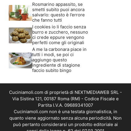
Rosmarino appassito, se
smetti subito puoi ancora
salvarlo: questo è l’errore
che fanno tutti
I cookies io li faccio senza
burro e zucchero, nessuno
ci crede eppure vengono
perfetti come gli originali
A me la carbonara piace in
tutti i modi, se poi ci
aggiungo questo
ingrediente di stagione
faccio subito bingo
Cuciniamoli.com di proprietà di NEXTMEDIAWEB SRL -
Via Sistina 121, 00187 Roma (RM) - Codice Fiscale e
Partita I.V.A. 09689341007
Cuciniamoli.com non è una testata giornalistica, in
quanto viene aggiornato senza alcuna periodicità. Non
può pertanto considerarsi un prodotto editoriale ai
sensi della legge n. 62 del 07.03.2001