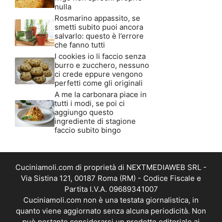
nulla
Rosmarino appassito, se
smetti subito puoi ancora
salvarlo: questo è l’errore
che fanno tutti
I cookies io li faccio senza
burro e zucchero, nessuno
ci crede eppure vengono
perfetti come gli originali
A me la carbonara piace in
tutti i modi, se poi ci
aggiungo questo
ingrediente di stagione
faccio subito bingo
Cuciniamoli.com di proprietà di NEXTMEDIAWEB SRL -
Via Sistina 121, 00187 Roma (RM) - Codice Fiscale e
Partita I.V.A. 09689341007
Cuciniamoli.com non è una testata giornalistica, in
quanto viene aggiornato senza alcuna periodicità. Non
può pertanto considerarsi un prodotto editoriale ai