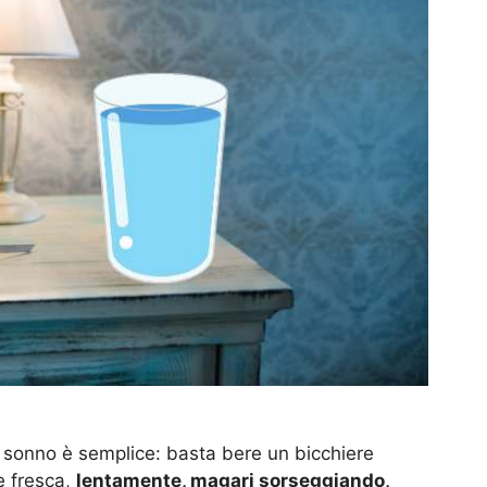
l sonno è semplice: basta bere un bicchiere
e fresca,
lentamente, magari sorseggiando,