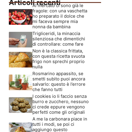
Articoli recenti
Al mercato ci sono già le
fragole: con una vaschetta
ho preparato il dolce che
mi faceva sempre mia
nonna da bambina
Trigliceridi, la minaccia
silenziosa che dimentichi
di controllare: come fare
Non è la classica frittata,
con questa ricetta svuota
frigo non sprechi proprio
nulla
Rosmarino appassito, se
smetti subito puoi ancora
salvarlo: questo è l’errore
che fanno tutti
I cookies io li faccio senza
burro e zucchero, nessuno
ci crede eppure vengono
perfetti come gli originali
A me la carbonara piace in
tutti i modi, se poi ci
aggiungo questo