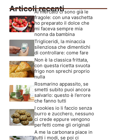
Articoli recenti
Al mercato ci sono già le
fragole: con una vaschetta
ho preparato il dolce che
mi faceva sempre mia
nonna da bambina
Trigliceridi, la minaccia
silenziosa che dimentichi
di controllare: come fare
Non è la classica frittata,
con questa ricetta svuota
frigo non sprechi proprio
nulla
Rosmarino appassito, se
smetti subito puoi ancora
salvarlo: questo è l’errore
che fanno tutti
I cookies io li faccio senza
burro e zucchero, nessuno
ci crede eppure vengono
perfetti come gli originali
A me la carbonara piace in
tutti i modi, se poi ci