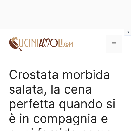
Vai
al
Menu
contenuto
Crostata morbida
salata, la cena
perfetta quando si
è in compagnia e