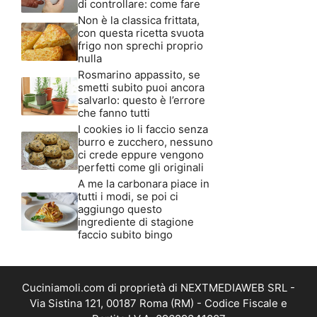
di controllare: come fare
Non è la classica frittata,
con questa ricetta svuota
frigo non sprechi proprio
nulla
Rosmarino appassito, se
smetti subito puoi ancora
salvarlo: questo è l’errore
che fanno tutti
I cookies io li faccio senza
burro e zucchero, nessuno
ci crede eppure vengono
perfetti come gli originali
A me la carbonara piace in
tutti i modi, se poi ci
aggiungo questo
ingrediente di stagione
faccio subito bingo
Cuciniamoli.com di proprietà di NEXTMEDIAWEB SRL -
Via Sistina 121, 00187 Roma (RM) - Codice Fiscale e