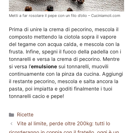
Metti a far rosolare il pepe con un filo d’olio – Cuciniamoli.com
Prima di unire la crema di pecorino, mescola il
composto mettendo la ciotola sopra il vapore
del tegame con acqua calda, e mescola con la
frusta. Infine, spegni il fuoco della padella con i
tonnarelli e versa la crema di pecorino. Mentre
si versa l’
emulsione
sui tonnarelli, muovili
continuamente con la pinza da cucina. Aggiungi
il restante pecorino, mescola e salta ancora la
pasta, poi impiatta e goditi finalmente i tuoi
tonnarelli cacio e pepe!
Categorie
Ricette
Vite al limite, perde oltre 200kg: tutti lo
ricorderanno in coppia con il fratello, oggi è un