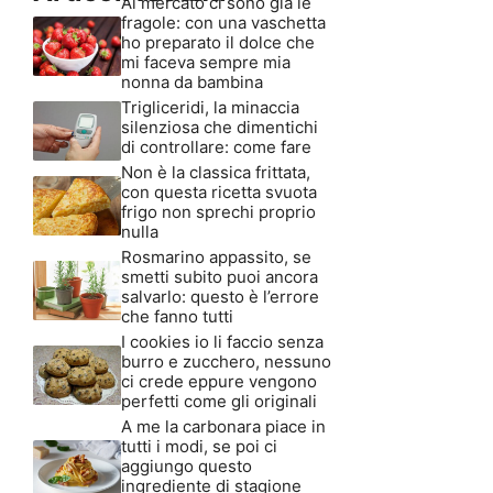
Al mercato ci sono già le
fragole: con una vaschetta
ho preparato il dolce che
mi faceva sempre mia
nonna da bambina
Trigliceridi, la minaccia
silenziosa che dimentichi
di controllare: come fare
Non è la classica frittata,
con questa ricetta svuota
frigo non sprechi proprio
nulla
Rosmarino appassito, se
smetti subito puoi ancora
salvarlo: questo è l’errore
che fanno tutti
I cookies io li faccio senza
burro e zucchero, nessuno
ci crede eppure vengono
perfetti come gli originali
A me la carbonara piace in
tutti i modi, se poi ci
aggiungo questo
ingrediente di stagione