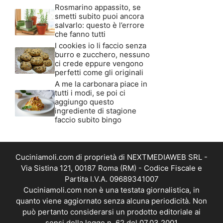
Rosmarino appassito, se
smetti subito puoi ancora
salvarlo: questo è l’errore
che fanno tutti
I cookies io li faccio senza
burro e zucchero, nessuno
ci crede eppure vengono
perfetti come gli originali
A me la carbonara piace in
tutti i modi, se poi ci
aggiungo questo
ingrediente di stagione
faccio subito bingo
Cuciniamoli.com di proprietà di NEXTMEDIAWEB SRL -
Via Sistina 121, 00187 Roma (RM) - Codice Fiscale e
Partita I.V.A. 09689341007
Cuciniamoli.com non è una testata giornalistica, in
quanto viene aggiornato senza alcuna periodicità. Non
può pertanto considerarsi un prodotto editoriale ai
sensi della legge n. 62 del 07.03.2001