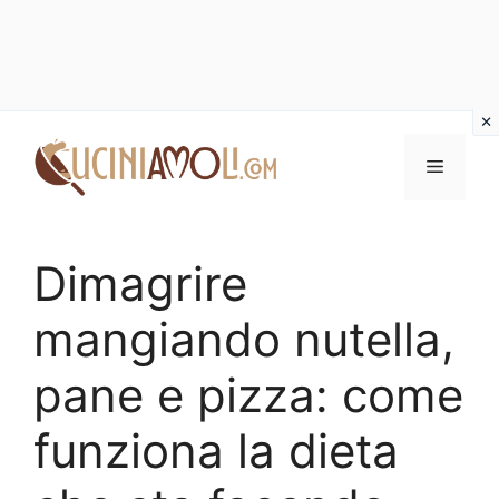
Vai
al
Menu
contenuto
Dimagrire
mangiando nutella,
pane e pizza: come
funziona la dieta