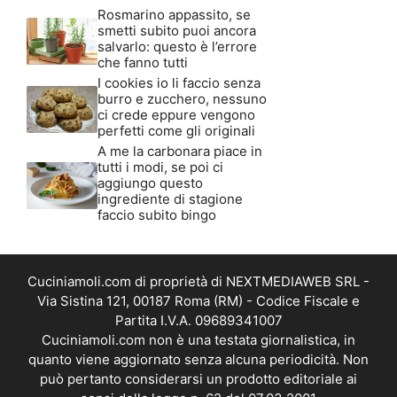
Rosmarino appassito, se
smetti subito puoi ancora
salvarlo: questo è l’errore
che fanno tutti
I cookies io li faccio senza
burro e zucchero, nessuno
ci crede eppure vengono
perfetti come gli originali
A me la carbonara piace in
tutti i modi, se poi ci
aggiungo questo
ingrediente di stagione
faccio subito bingo
Cuciniamoli.com di proprietà di NEXTMEDIAWEB SRL -
Via Sistina 121, 00187 Roma (RM) - Codice Fiscale e
Partita I.V.A. 09689341007
Cuciniamoli.com non è una testata giornalistica, in
quanto viene aggiornato senza alcuna periodicità. Non
può pertanto considerarsi un prodotto editoriale ai