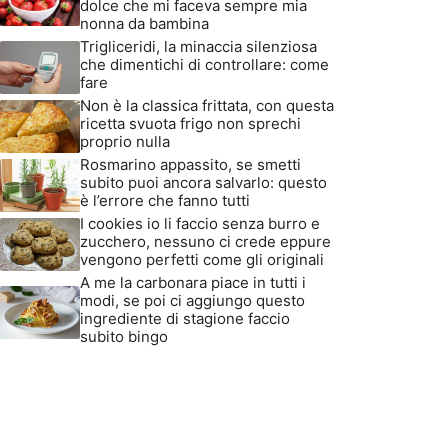
dolce che mi faceva sempre mia
nonna da bambina
Trigliceridi, la minaccia silenziosa
che dimentichi di controllare: come
fare
Non è la classica frittata, con questa
ricetta svuota frigo non sprechi
proprio nulla
Rosmarino appassito, se smetti
subito puoi ancora salvarlo: questo
è l’errore che fanno tutti
I cookies io li faccio senza burro e
zucchero, nessuno ci crede eppure
vengono perfetti come gli originali
A me la carbonara piace in tutti i
modi, se poi ci aggiungo questo
ingrediente di stagione faccio
subito bingo