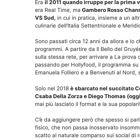
Era
il 2011 quando irruppe per la prima 
era Real Time, ma
Gambero Rosso Channel
VS Sud,
in cui in pratica, insieme a un alt
culinarie dell’Italia Settentrionale e Meridi
Sono passati circa 12 anni da allora e lo c
programmi. A partire da Il Bello del Gru
sulla stessa rete, per arrivare a La prova
passando per Hollyfood, il programma su L
Emanuela Folliero e a Benvenuti al Nord, 
Solo nel 2018
è sbarcato nel succitato Co
Csaba Della Zorza e Diego Thomas (oggi 
mai più lasciato il format e la sua popolar
C’è da aggiungere però che spesso si parl
fisico, che non passa inosservato insomma
scatto al naturale comparso sui social di 