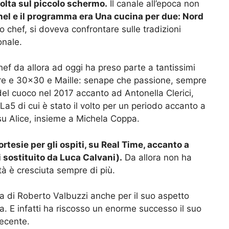
volta sul piccolo schermo.
Il canale all’epoca non
 e il programma era Una cucina per due: Nord
ro chef, si doveva confrontare sulle tradizioni
onale.
hef da allora ad oggi ha preso parte a tantissimi
yére e 30×30 e Maille: senape che passione, sempre
 del cuoco nel 2017 accanto ad Antonella Clerici,
a5 di cui è stato il volto per un periodo accanto a
su Alice, insieme a Michela Coppa.
rtesie per gli ospiti, su Real Time, accanto a
sostituito da Luca Calvani).
Da allora non ha
ità è cresciuta sempre di più.
a di Roberto Valbuzzi anche per il suo aspetto
. E infatti ha riscosso un enorme successo il suo
recente.