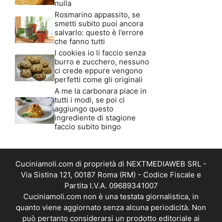
nulla
Rosmarino appassito, se
smetti subito puoi ancora
salvarlo: questo è l’errore
che fanno tutti
I cookies io li faccio senza
burro e zucchero, nessuno
ci crede eppure vengono
perfetti come gli originali
A me la carbonara piace in
tutti i modi, se poi ci
aggiungo questo
ingrediente di stagione
faccio subito bingo
Cuciniamoli.com di proprietà di NEXTMEDIAWEB SRL -
Via Sistina 121, 00187 Roma (RM) - Codice Fiscale e
Partita I.V.A. 09689341007
Cuciniamoli.com non è una testata giornalistica, in
quanto viene aggiornato senza alcuna periodicità. Non
può pertanto considerarsi un prodotto editoriale ai