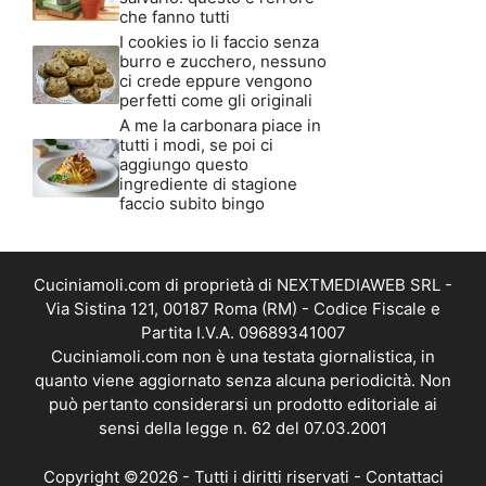
che fanno tutti
I cookies io li faccio senza
burro e zucchero, nessuno
ci crede eppure vengono
perfetti come gli originali
A me la carbonara piace in
tutti i modi, se poi ci
aggiungo questo
ingrediente di stagione
faccio subito bingo
Cuciniamoli.com di proprietà di NEXTMEDIAWEB SRL -
Via Sistina 121, 00187 Roma (RM) - Codice Fiscale e
Partita I.V.A. 09689341007
Cuciniamoli.com non è una testata giornalistica, in
quanto viene aggiornato senza alcuna periodicità. Non
può pertanto considerarsi un prodotto editoriale ai
sensi della legge n. 62 del 07.03.2001
Copyright ©2026 - Tutti i diritti riservati -
Contattaci