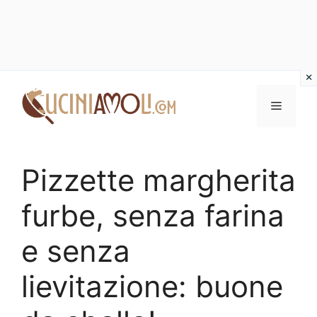
Vai
al
Menu
contenuto
Pizzette margherita
furbe, senza farina
e senza
lievitazione: buone