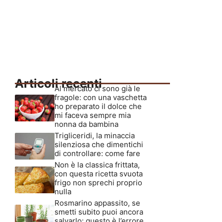
Articoli recenti
Al mercato ci sono già le
fragole: con una vaschetta
ho preparato il dolce che
mi faceva sempre mia
nonna da bambina
Trigliceridi, la minaccia
silenziosa che dimentichi
di controllare: come fare
Non è la classica frittata,
con questa ricetta svuota
frigo non sprechi proprio
nulla
Rosmarino appassito, se
smetti subito puoi ancora
salvarlo: questo è l’errore