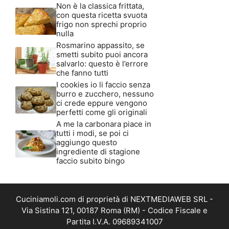
Non è la classica frittata,
con questa ricetta svuota
frigo non sprechi proprio
nulla
Rosmarino appassito, se
smetti subito puoi ancora
salvarlo: questo è l’errore
che fanno tutti
I cookies io li faccio senza
burro e zucchero, nessuno
ci crede eppure vengono
perfetti come gli originali
A me la carbonara piace in
tutti i modi, se poi ci
aggiungo questo
ingrediente di stagione
faccio subito bingo
Cuciniamoli.com di proprietà di NEXTMEDIAWEB SRL -
Via Sistina 121, 00187 Roma (RM) - Codice Fiscale e
Partita I.V.A. 09689341007