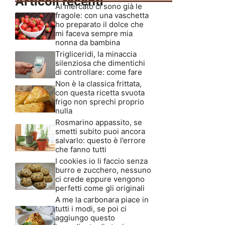
Articoli recenti
Al mercato ci sono già le
fragole: con una vaschetta
ho preparato il dolce che
mi faceva sempre mia
nonna da bambina
Trigliceridi, la minaccia
silenziosa che dimentichi
di controllare: come fare
Non è la classica frittata,
con questa ricetta svuota
frigo non sprechi proprio
nulla
Rosmarino appassito, se
smetti subito puoi ancora
salvarlo: questo è l’errore
che fanno tutti
I cookies io li faccio senza
burro e zucchero, nessuno
ci crede eppure vengono
perfetti come gli originali
A me la carbonara piace in
tutti i modi, se poi ci
aggiungo questo