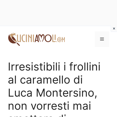
Vai
al
Menu
contenuto
Irresistibili i frollini
al caramello di
Luca Montersino,
non vorresti mai