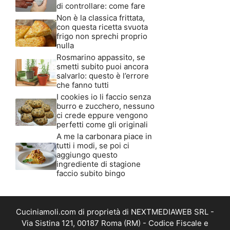
di controllare: come fare
Non è la classica frittata,
con questa ricetta svuota
frigo non sprechi proprio
nulla
Rosmarino appassito, se
smetti subito puoi ancora
salvarlo: questo è l’errore
che fanno tutti
I cookies io li faccio senza
burro e zucchero, nessuno
ci crede eppure vengono
perfetti come gli originali
A me la carbonara piace in
tutti i modi, se poi ci
aggiungo questo
ingrediente di stagione
faccio subito bingo
Cuciniamoli.com di proprietà di NEXTMEDIAWEB SRL -
Via Sistina 121, 00187 Roma (RM) - Codice Fiscale e