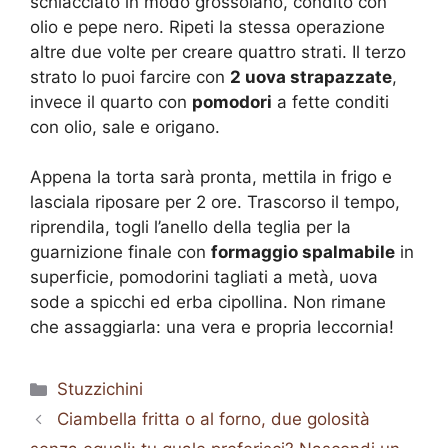
schiacciato in modo grossolano, condito con
olio e pepe nero. Ripeti la stessa operazione
altre due volte per creare quattro strati. Il terzo
strato lo puoi farcire con
2 uova strapazzate
,
invece il quarto con
pomodori
a fette conditi
con olio, sale e origano.
Appena la torta sarà pronta, mettila in frigo e
lasciala riposare per 2 ore. Trascorso il tempo,
riprendila, togli l’anello della teglia per la
guarnizione finale con
formaggio spalmabile
in
superficie, pomodorini tagliati a metà, uova
sode a spicchi ed erba cipollina. Non rimane
che assaggiarla: una vera e propria leccornia!
Categorie
Stuzzichini
Ciambella fritta o al forno, due golosità