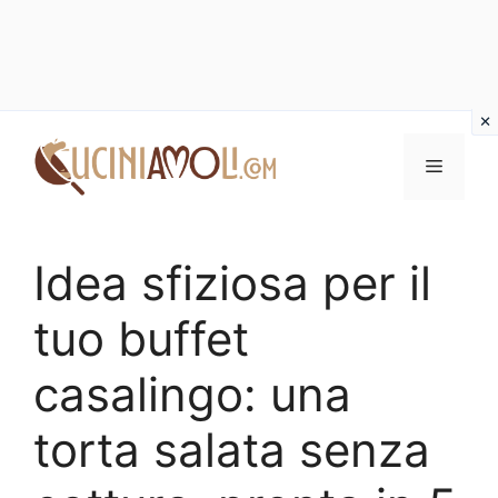
Vai
al
Menu
contenuto
Idea sfiziosa per il
tuo buffet
casalingo: una
torta salata senza