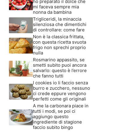
ho preparato il dolce che
mi faceva sempre mia
nonna da bambina
Trigliceridi, la minaccia
silenziosa che dimentichi
di controllare: come fare
Non è la classica frittata,
con questa ricetta svuota
frigo non sprechi proprio
nulla
Rosmarino appassito, se
smetti subito puoi ancora
salvarlo: questo è l’errore
che fanno tutti
I cookies io li faccio senza
burro e zucchero, nessuno
ci crede eppure vengono
perfetti come gli originali
A me la carbonara piace in
tutti i modi, se poi ci
aggiungo questo
ingrediente di stagione
faccio subito bingo