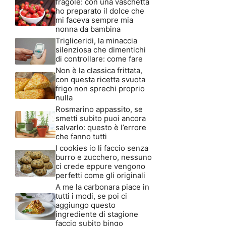
fragole: con una vaschetta
ho preparato il dolce che
mi faceva sempre mia
nonna da bambina
Trigliceridi, la minaccia
silenziosa che dimentichi
di controllare: come fare
Non è la classica frittata,
con questa ricetta svuota
frigo non sprechi proprio
nulla
Rosmarino appassito, se
smetti subito puoi ancora
salvarlo: questo è l’errore
che fanno tutti
I cookies io li faccio senza
burro e zucchero, nessuno
ci crede eppure vengono
perfetti come gli originali
A me la carbonara piace in
tutti i modi, se poi ci
aggiungo questo
ingrediente di stagione
faccio subito bingo