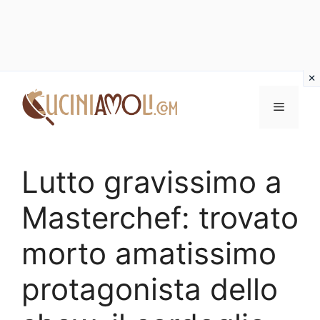
Vai
al
Menu
contenuto
Lutto gravissimo a
Masterchef: trovato
morto amatissimo
protagonista dello