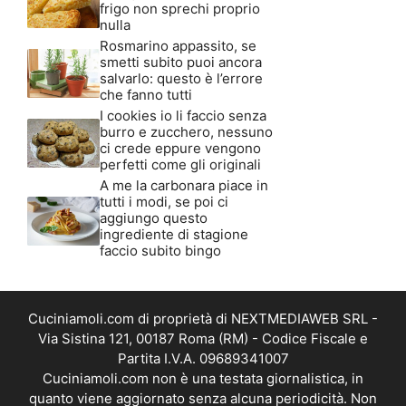
frigo non sprechi proprio
nulla
Rosmarino appassito, se
smetti subito puoi ancora
salvarlo: questo è l’errore
che fanno tutti
I cookies io li faccio senza
burro e zucchero, nessuno
ci crede eppure vengono
perfetti come gli originali
A me la carbonara piace in
tutti i modi, se poi ci
aggiungo questo
ingrediente di stagione
faccio subito bingo
Cuciniamoli.com di proprietà di NEXTMEDIAWEB SRL -
Via Sistina 121, 00187 Roma (RM) - Codice Fiscale e
Partita I.V.A. 09689341007
Cuciniamoli.com non è una testata giornalistica, in
quanto viene aggiornato senza alcuna periodicità. Non