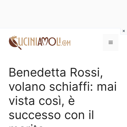
Vai
al
Menu
contenuto
Benedetta Rossi,
volano schiaffi: mai
vista così, è
successo con il