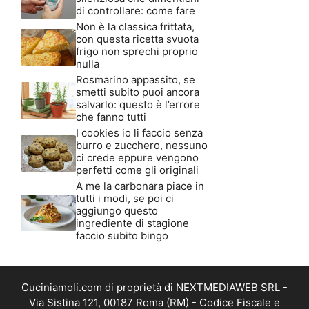
di controllare: come fare
Non è la classica frittata,
con questa ricetta svuota
frigo non sprechi proprio
nulla
Rosmarino appassito, se
smetti subito puoi ancora
salvarlo: questo è l’errore
che fanno tutti
I cookies io li faccio senza
burro e zucchero, nessuno
ci crede eppure vengono
perfetti come gli originali
A me la carbonara piace in
tutti i modi, se poi ci
aggiungo questo
ingrediente di stagione
faccio subito bingo
Cuciniamoli.com di proprietà di NEXTMEDIAWEB SRL -
Via Sistina 121, 00187 Roma (RM) - Codice Fiscale e