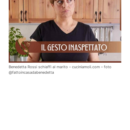
Benedetta Rossi schiaffi al marito – cuciniamoli.com – foto
@fattoincasadabenedetta