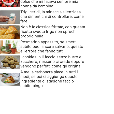
dolce che mi faceva sempre mia
nonna da bambina
Trigliceridi, la minaccia silenziosa
che dimentichi di controllare: come
fare
Non è la classica frittata, con questa
ricetta svuota frigo non sprechi
proprio nulla
Rosmarino appassito, se smetti
subito puoi ancora salvarlo: questo
è l’errore che fanno tutti
I cookies io li faccio senza burro e
zucchero, nessuno ci crede eppure
vengono perfetti come gli originali
A me la carbonara piace in tutti i
modi, se poi ci aggiungo questo
ingrediente di stagione faccio
subito bingo