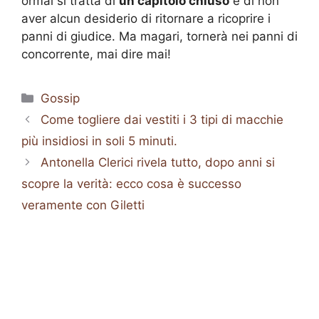
ormai si tratta di
un capitolo chiuso
e di non
aver alcun desiderio di ritornare a ricoprire i
panni di giudice. Ma magari, tornerà nei panni di
concorrente, mai dire mai!
Categorie
Gossip
Come togliere dai vestiti i 3 tipi di macchie
più insidiosi in soli 5 minuti.
Antonella Clerici rivela tutto, dopo anni si
scopre la verità: ecco cosa è successo
veramente con Giletti