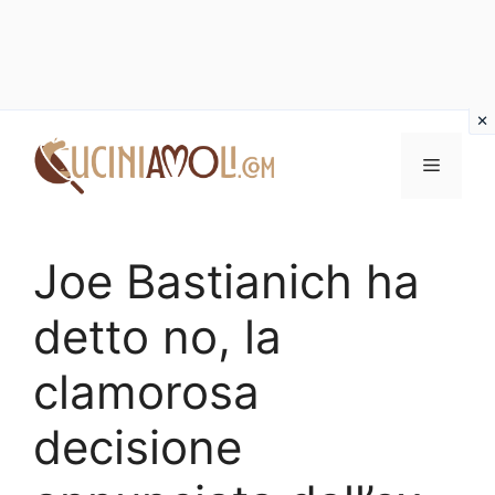
Vai
al
Menu
contenuto
Joe Bastianich ha
detto no, la
clamorosa
decisione