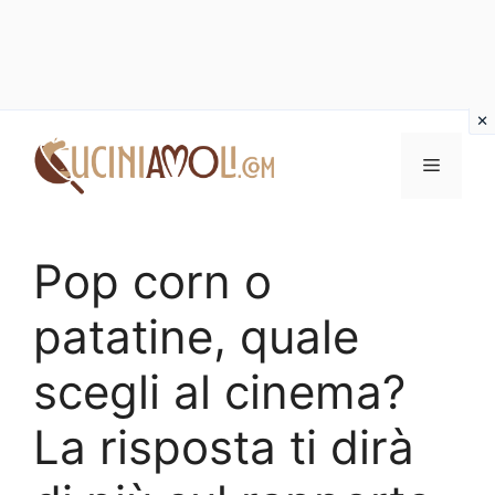
Vai
al
Menu
contenuto
Pop corn o
patatine, quale
scegli al cinema?
La risposta ti dirà