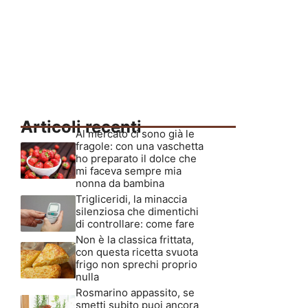
Articoli recenti
Al mercato ci sono già le
fragole: con una vaschetta
ho preparato il dolce che
mi faceva sempre mia
nonna da bambina
Trigliceridi, la minaccia
silenziosa che dimentichi
di controllare: come fare
Non è la classica frittata,
con questa ricetta svuota
frigo non sprechi proprio
nulla
Rosmarino appassito, se
smetti subito puoi ancora