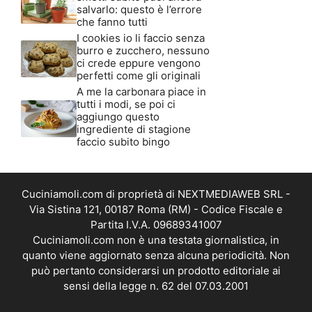
salvarlo: questo è l’errore
che fanno tutti
I cookies io li faccio senza
burro e zucchero, nessuno
ci crede eppure vengono
perfetti come gli originali
A me la carbonara piace in
tutti i modi, se poi ci
aggiungo questo
ingrediente di stagione
faccio subito bingo
Cuciniamoli.com di proprietà di NEXTMEDIAWEB SRL -
Via Sistina 121, 00187 Roma (RM) - Codice Fiscale e
Partita I.V.A. 09689341007
Cuciniamoli.com non è una testata giornalistica, in
quanto viene aggiornato senza alcuna periodicità. Non
può pertanto considerarsi un prodotto editoriale ai
sensi della legge n. 62 del 07.03.2001