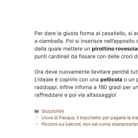
Per dare la giusta forma al casatiello, si a
a ciambella. Poi si inserisce nell’apposit
della quale mettere un
pirottino rovescia
punti cardinali da fissare con delle croci di
Ora deve nuovamente lievitare perché tutti 
L’ideale è coprirlo con una
pellicola
o un p
raddoppi. Infine inforna a 180 gradi per un’
raffreddare e poi via all’assaggio!
Categorie
Stuzzichini
Uova di Pasqua, il trucchetto per pagarle la me
Piccioni sui balconi, non sai come sbarazzarten