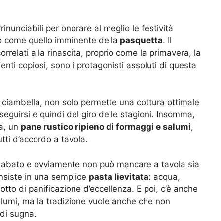
rrinunciabili per onorare al meglio le festività
co come quello imminente della
pasquetta
. Il
correlati alla rinascita, proprio come la primavera, la
dienti copiosi, sono i protagonisti assoluti di questa
a ciambella, non solo permette una cottura ottimale
guirsi e quindi del giro delle stagioni. Insomma,
a, un
pane rustico ripieno di formaggi e salumi
,
tti d’accordo a tavola.
l sabato e ovviamente non può mancare a tavola sia
onsiste in una semplice
pasta lievitata
: acqua,
dotto di panificazione d’eccellenza. E poi, c’è anche
 salumi, ma la tradizione vuole anche che non
 di sugna.