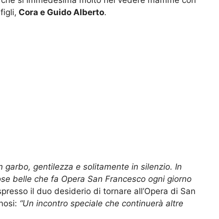
to che si immedesima molto nel vedere mamme con
igli,
Cora e Guido Alberto
.
 garbo, gentilezza e solitamente in silenzio. In
ose belle che fa Opera San Francesco ogni giorno
spresso il duo desiderio di tornare all’Opera di San
nosi:
“Un incontro speciale che continuerà altre