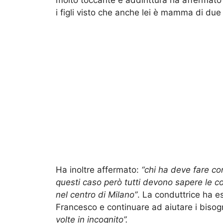
molto toccante e addirittura ha afferma
i figli visto che anche lei è mamma di due f
Ha inoltre affermato:
“chi ha deve fare con
questi caso però tutti devono sapere le c
nel centro di Milano”
. La conduttrice ha e
Francesco e continuare ad aiutare i bisog
volte in incognito”.