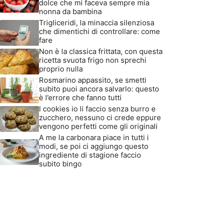
dolce che mi faceva sempre mia
nonna da bambina
Trigliceridi, la minaccia silenziosa
che dimentichi di controllare: come
fare
Non è la classica frittata, con questa
ricetta svuota frigo non sprechi
proprio nulla
Rosmarino appassito, se smetti
subito puoi ancora salvarlo: questo
è l’errore che fanno tutti
I cookies io li faccio senza burro e
zucchero, nessuno ci crede eppure
vengono perfetti come gli originali
A me la carbonara piace in tutti i
modi, se poi ci aggiungo questo
ingrediente di stagione faccio
subito bingo