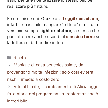
assorbente e non utilizzare lo stesso olio per
realizzare più fritture.
E non finisce qui. Grazie alla
friggitrice ad aria
,
infatti, è possibile mangiare “frittura” ma in una
versione sempre
light e salutare
, la stessa che
puoi ottenere anche usando il
classico forno
se
la frittura è da bandire in toto.
Categorie
Ricette
Maniglie di casa pericolosissime, da lì
provengono molte infezioni: solo così eviterai
rischi, rimedio a costo zero
Vite al Limite, il cambiamento di Alicia oggi
fa la storia del programma: la trasformazione è
incredibile