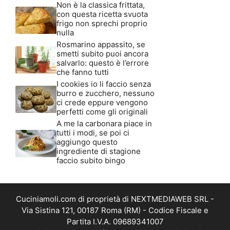
Non è la classica frittata,
con questa ricetta svuota
frigo non sprechi proprio
nulla
Rosmarino appassito, se
smetti subito puoi ancora
salvarlo: questo è l’errore
che fanno tutti
I cookies io li faccio senza
burro e zucchero, nessuno
ci crede eppure vengono
perfetti come gli originali
A me la carbonara piace in
tutti i modi, se poi ci
aggiungo questo
ingrediente di stagione
faccio subito bingo
Cuciniamoli.com di proprietà di NEXTMEDIAWEB SRL -
Via Sistina 121, 00187 Roma (RM) - Codice Fiscale e
Partita I.V.A. 09689341007