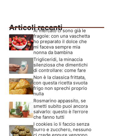
Articoli recenti
Al mercato ci sono già le
fragole: con una vaschetta
ho preparato il dolce che
mi faceva sempre mia
nonna da bambina
Trigliceridi, la minaccia
silenziosa che dimentichi
di controllare: come fare
Non è la classica frittata,
con questa ricetta svuota
frigo non sprechi proprio
nulla
Rosmarino appassito, se
smetti subito puoi ancora
salvarlo: questo è l’errore
che fanno tutti
I cookies io li faccio senza
burro e zucchero, nessuno
ci crede eppure vengono