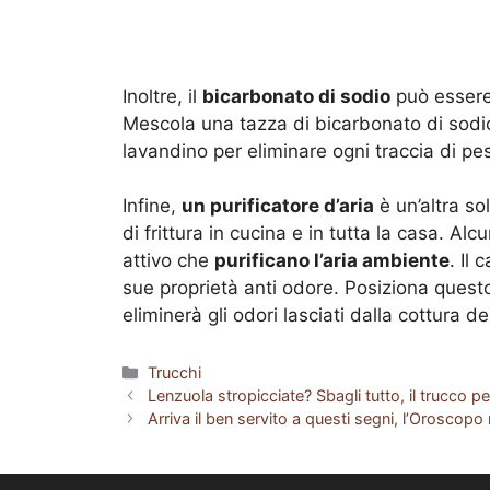
Inoltre, il
bicarbonato di sodio
può essere 
Mescola una tazza di bicarbonato di sodio
lavandino per eliminare ogni traccia di pe
Infine,
un purificatore d’aria
è un’altra so
di frittura in cucina e in tutta la casa. Al
attivo che
purificano l’aria ambiente
. Il
sue proprietà anti odore. Posiziona questo
eliminerà gli odori lasciati dalla cottura dei
Categorie
Trucchi
Lenzuola stropicciate? Sbagli tutto, il trucco p
Arriva il ben servito a questi segni, l’Oroscop