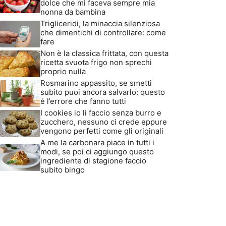
dolce che mi faceva sempre mia
nonna da bambina
Trigliceridi, la minaccia silenziosa
che dimentichi di controllare: come
fare
Non è la classica frittata, con questa
ricetta svuota frigo non sprechi
proprio nulla
Rosmarino appassito, se smetti
subito puoi ancora salvarlo: questo
è l’errore che fanno tutti
I cookies io li faccio senza burro e
zucchero, nessuno ci crede eppure
vengono perfetti come gli originali
A me la carbonara piace in tutti i
modi, se poi ci aggiungo questo
ingrediente di stagione faccio
subito bingo