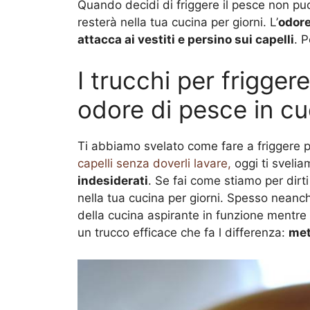
Quando decidi di friggere il pesce non puoi
resterà nella tua cucina per giorni. L’
odore
attacca ai vestiti e persino sui capelli
. 
I trucchi per frigger
odore di pesce in cu
Ti abbiamo svelato come fare a friggere pe
capelli senza doverli lavare,
oggi ti sveli
indesiderati
. Se fai come stiamo per dirti
nella tua cucina per giorni. Spesso neanch
della cucina aspirante in funzione mentre si
un trucco efficace che fa l differenza:
met