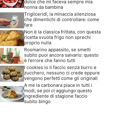
dolce che mi faceva sempre mia
nonna da bambina
Trigliceridi, la minaccia silenziosa
che dimentichi di controllare: come
fare
Non è la classica frittata, con questa
ricetta svuota frigo non sprechi
proprio nulla
Rosmarino appassito, se smetti
subito puoi ancora salvarlo: questo
è l’errore che fanno tutti
I cookies io li faccio senza burro e
zucchero, nessuno ci crede eppure
vengono perfetti come gli originali
A me la carbonara piace in tutti i
modi, se poi ci aggiungo questo
ingrediente di stagione faccio
subito bingo