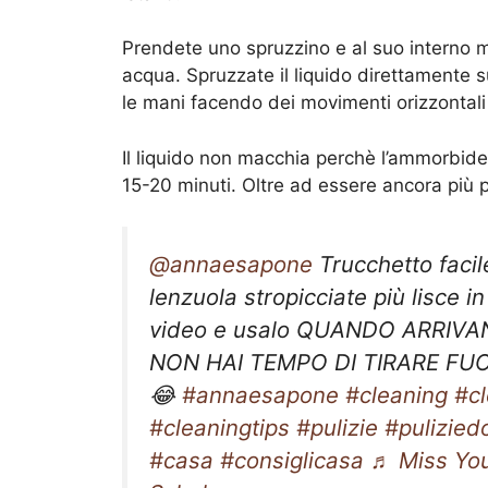
Prendete uno spruzzino e al suo interno m
acqua. Spruzzate il liquido direttamente su
le mani facendo dei movimenti orizzontali 
Il liquido non macchia perchè l’ammorbident
15-20 minuti. Oltre ad essere ancora più p
@annaesapone
Trucchetto facil
lenzuola stropicciate più lisce in
video e usalo QUANDO ARRIVA
NON HAI TEMPO DI TIRARE FUOR
😂
#annaesapone
#cleaning
#c
#cleaningtips
#pulizie
#pulizied
#casa
#consiglicasa
♬ Miss You