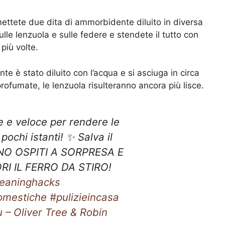
ettete due dita di ammorbidente diluito in diversa
lle lenzuola e sulle federe e stendete il tutto con
più volte.
e è stato diluito con l’acqua e si asciuga in circa
rofumate, le lenzuola risulteranno ancora più lisce.
e e veloce per rendere le
 pochi istanti! ✨ Salva il
NO OSPITI A SORPRESA E
I IL FERRO DA STIRO!
leaninghacks
omestiche
#pulizieincasa
 – Oliver Tree & Robin