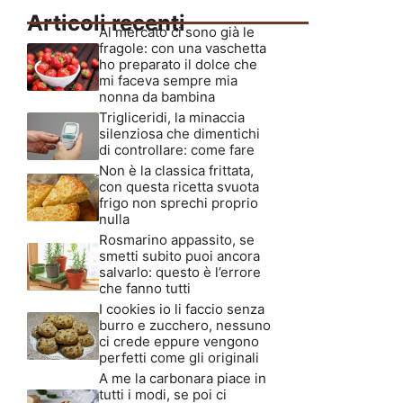
Articoli recenti
Al mercato ci sono già le
fragole: con una vaschetta
ho preparato il dolce che
mi faceva sempre mia
nonna da bambina
Trigliceridi, la minaccia
silenziosa che dimentichi
di controllare: come fare
Non è la classica frittata,
con questa ricetta svuota
frigo non sprechi proprio
nulla
Rosmarino appassito, se
smetti subito puoi ancora
salvarlo: questo è l’errore
che fanno tutti
I cookies io li faccio senza
burro e zucchero, nessuno
ci crede eppure vengono
perfetti come gli originali
A me la carbonara piace in
tutti i modi, se poi ci