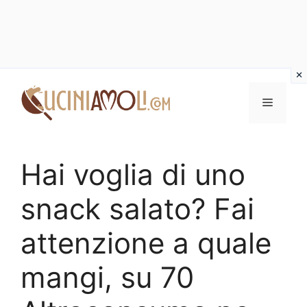
Vai
al
Menu
contenuto
Hai voglia di uno
snack salato? Fai
attenzione a quale
mangi, su 70