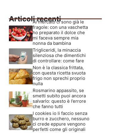
Articoli recenti
Al mercato ci sono già le
fragole: con una vaschetta
ho preparato il dolce che
mi faceva sempre mia
nonna da bambina
Trigliceridi, la minaccia
silenziosa che dimentichi
di controllare: come fare
Non è la classica frittata,
con questa ricetta svuota
frigo non sprechi proprio
nulla
Rosmarino appassito, se
smetti subito puoi ancora
salvarlo: questo è l’errore
che fanno tutti
I cookies io li faccio senza
burro e zucchero, nessuno
ci crede eppure vengono
perfetti come gli originali