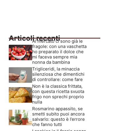
Articoli recenti
Al mercato ci sono già le
fragole: con una vaschetta
ho preparato il dolce che
mi faceva sempre mia
nonna da bambina
Trigliceridi, la minaccia
silenziosa che dimentichi
di controllare: come fare
Non è la classica frittata,
con questa ricetta svuota
frigo non sprechi proprio
nulla
Rosmarino appassito, se
smetti subito puoi ancora
salvarlo: questo è l’errore
che fanno tutti