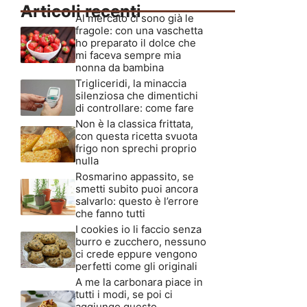
Articoli recenti
Al mercato ci sono già le
fragole: con una vaschetta
ho preparato il dolce che
mi faceva sempre mia
nonna da bambina
Trigliceridi, la minaccia
silenziosa che dimentichi
di controllare: come fare
Non è la classica frittata,
con questa ricetta svuota
frigo non sprechi proprio
nulla
Rosmarino appassito, se
smetti subito puoi ancora
salvarlo: questo è l’errore
che fanno tutti
I cookies io li faccio senza
burro e zucchero, nessuno
ci crede eppure vengono
perfetti come gli originali
A me la carbonara piace in
tutti i modi, se poi ci
aggiungo questo