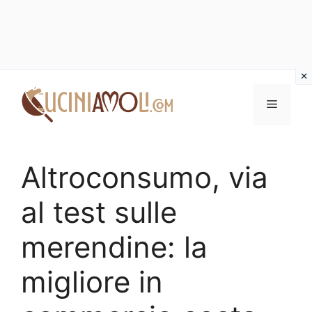
Vai
al
Menu
contenuto
Altroconsumo, via
al test sulle
merendine: la
migliore in