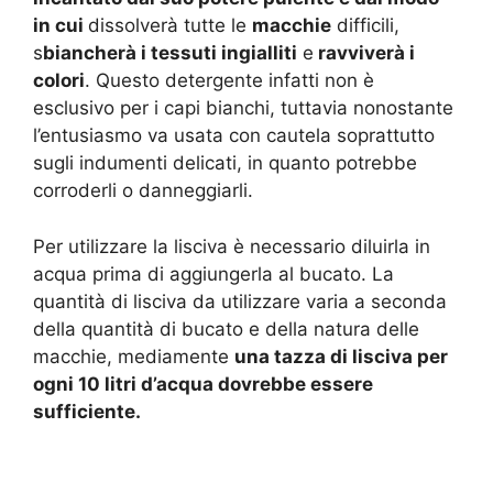
in cui
dissolverà tutte le
macchie
difficili,
s
biancherà i tessuti ingialliti
e
ravviverà i
colori
. Questo detergente infatti non è
esclusivo per i capi bianchi, tuttavia nonostante
l’entusiasmo va usata con cautela soprattutto
sugli indumenti delicati, in quanto potrebbe
corroderli o danneggiarli.
Per utilizzare la lisciva è necessario diluirla in
acqua prima di aggiungerla al bucato. La
quantità di lisciva da utilizzare varia a seconda
della quantità di bucato e della natura delle
macchie, mediamente
una tazza di lisciva per
ogni 10 litri d’acqua dovrebbe essere
sufficiente.