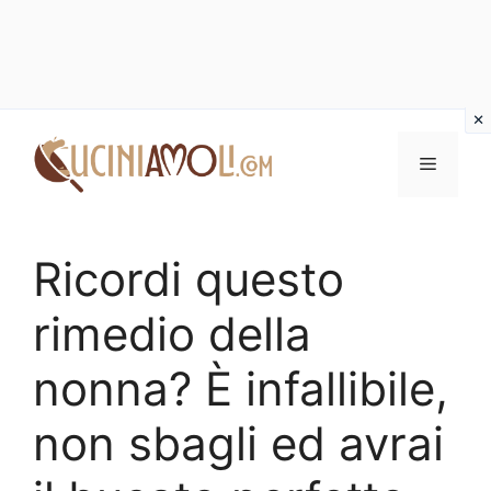
Vai
al
Menu
contenuto
Ricordi questo
rimedio della
nonna? È infallibile,
non sbagli ed avrai