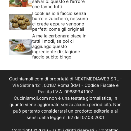
salvarlo: questo è l’errore
che fanno tutti
I cookies io li faccio senza
burro e zucchero, nessuno
ci crede eppure vengono
perfetti come gli originali
A me la carbonara piace in
tutti i modi, se poi ci
aggiungo questo
ingrediente di stagione
faccio subito bingo
Cuciniamoli.com di proprietà di NEXTMEDIAWEB SRL -
Via Sistina 121, 00187 Roma (RM) - Codice Fiscale e
Partita I.V.A. 09689341007
Cuciniamoli.com non è una testata giornalistica, in
quanto viene aggiornato senza alcuna periodicità. Non
può pertanto considerarsi un prodotto editoriale ai
sensi della legge n. 62 del 07.03.2001
Copyright ©2026 - Tutti i diritti riservati -
Contattaci