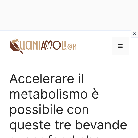
Vai
al
Menu
contenuto
Accelerare il
metabolismo è
possibile con
queste tre bevande