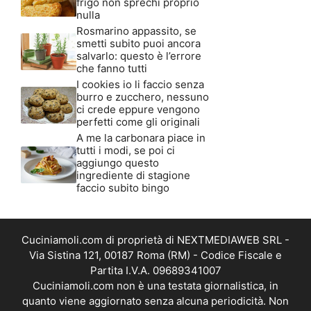
frigo non sprechi proprio
nulla
Rosmarino appassito, se
smetti subito puoi ancora
salvarlo: questo è l’errore
che fanno tutti
I cookies io li faccio senza
burro e zucchero, nessuno
ci crede eppure vengono
perfetti come gli originali
A me la carbonara piace in
tutti i modi, se poi ci
aggiungo questo
ingrediente di stagione
faccio subito bingo
Cuciniamoli.com di proprietà di NEXTMEDIAWEB SRL -
Via Sistina 121, 00187 Roma (RM) - Codice Fiscale e
Partita I.V.A. 09689341007
Cuciniamoli.com non è una testata giornalistica, in
quanto viene aggiornato senza alcuna periodicità. Non