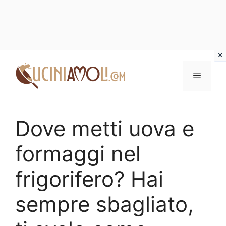
Vai
al
Menu
contenuto
Dove metti uova e
formaggi nel
frigorifero? Hai
sempre sbagliato,