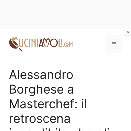
Vai
al
Menu
contenuto
Alessandro
Borghese a
Masterchef: il
retroscena