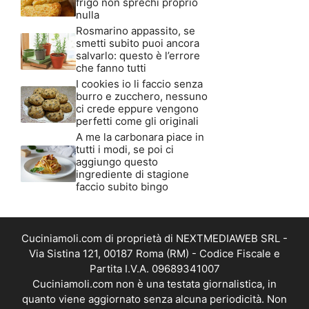
frigo non sprechi proprio
nulla
Rosmarino appassito, se
smetti subito puoi ancora
salvarlo: questo è l’errore
che fanno tutti
I cookies io li faccio senza
burro e zucchero, nessuno
ci crede eppure vengono
perfetti come gli originali
A me la carbonara piace in
tutti i modi, se poi ci
aggiungo questo
ingrediente di stagione
faccio subito bingo
Cuciniamoli.com di proprietà di NEXTMEDIAWEB SRL -
Via Sistina 121, 00187 Roma (RM) - Codice Fiscale e
Partita I.V.A. 09689341007
Cuciniamoli.com non è una testata giornalistica, in
quanto viene aggiornato senza alcuna periodicità. Non