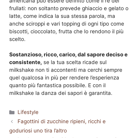
americana può essere definito come il re dei
frullati: non soltanto prevede ghiaccio e gelato o
latte, come indica la sua stessa parola, ma
anche sciroppi e vari topping di ogni tipo come
biscotti, cioccolato, frutta che lo rendono il più
scelto.
Sostanzioso, ricco, carico, dal sapore deciso e
consistente,
se la tua scelta ricade sul
milkshake non ti accontenti ma cerchi sempre
quel qualcosa in più per rendere l’esperienza
quanto più fantastica possibile. E con il
milkshake la danza dei sapori è garantita.
Categorie
Lifestyle
Fagottini di zucchine ripieni, ricchi e
goduriosi uno tira l’altro