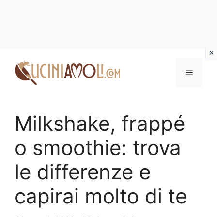
Vai
al
Menu
contenuto
Milkshake, frappé
o smoothie: trova
le differenze e
capirai molto di te