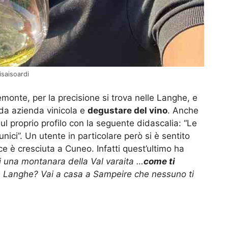
isaisoardi
Piemonte, per la precisione si trova nelle Langhe, e
nda azienda vinicola e
degustare del vino
. Anche
l proprio profilo con la seguente didascalia: “Le
ci”. Un utente in particolare però si è sentito
ice è cresciuta a Cuneo. Infatti quest’ultimo ha
i una montanara della Val varaita …
come ti
le Langhe? Vai a casa a Sampeire che nessuno ti