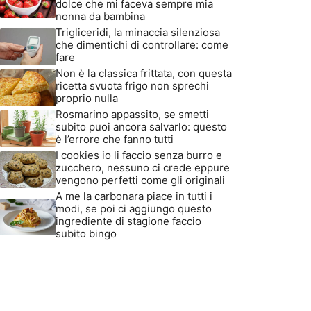
dolce che mi faceva sempre mia
nonna da bambina
Trigliceridi, la minaccia silenziosa
che dimentichi di controllare: come
fare
Non è la classica frittata, con questa
ricetta svuota frigo non sprechi
proprio nulla
Rosmarino appassito, se smetti
subito puoi ancora salvarlo: questo
è l’errore che fanno tutti
I cookies io li faccio senza burro e
zucchero, nessuno ci crede eppure
vengono perfetti come gli originali
A me la carbonara piace in tutti i
modi, se poi ci aggiungo questo
ingrediente di stagione faccio
subito bingo